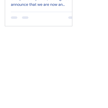
announce that we are now an
Authorized Distributor of KONG in
Cyprus — the world’s leading
manufacturer of premium pet toys
and treats.
Jun 10, 2025
1 min read
VitaTrace Nutrition
acquires GMP+