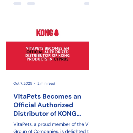
Oct 7, 2025
2 min read
VitaPets Becomes an
Official Authorized
Distributor of KONG
Products in Cyprus
VitaPets, a proud member of the VTN
Group of Companies, is delighted to