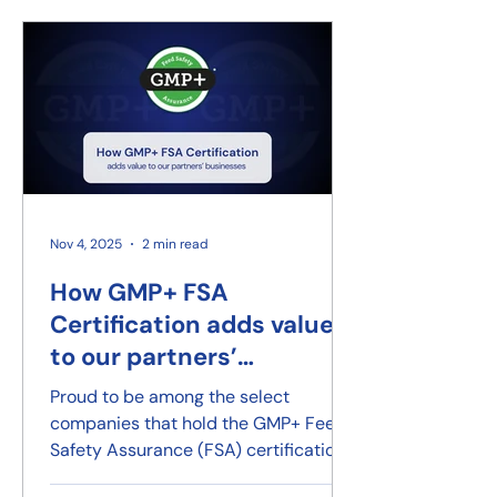
Nov 4, 2025
2 min read
How GMP+ FSA
Certification adds value
to our partners’
businesses
Proud to be among the select
companies that hold the GMP+ Feed
Safety Assurance (FSA) certification.