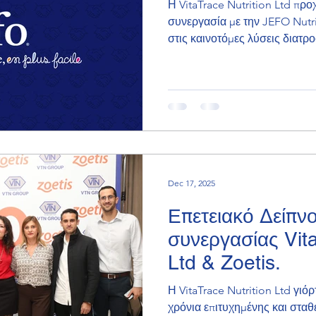
Η VitaTrace Nutrition Ltd πρ
συνεργασία με την JEFO Nutri
στις καινοτόμες λύσεις διατρ
Dec 17, 2025
Επετειακό Δείπν
συνεργασίας Vita
Ltd & Zoetis.
Η VitaTrace Nutrition Ltd γιόρ
χρόνια επιτυχημένης και σταθ